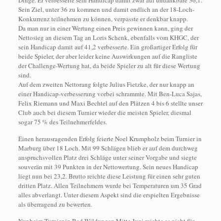
Dinge. Er verbesserte sein Handicap damit zwar auf undankbare 36,1.
Sein Ziel, unter 36 zu kommen und damit endlich an der 18-Loch-
Konkurrenz teilnehmen zu können, verpasste er denkbar knapp.
Da man nur in einer Wertung einen Preis gewinnen kann, ging der
Nettosieg an diesem Tag an Loris Schenk, ebenfalls vom KHGC, der
sein Handicap damit auf 41,2 verbesserte. Ein großartiger Erfolg für
beide Spieler, der aber leider keine Auswirkungen auf die Rangliste
der Challenge-Wertung hat, da beide Spieler zu alt für diese Wertung
sind.
Auf dem zweiten Nettorang folgte Julius Fietzke, der nur knapp an
einer Handicap-verbesserung vorbei schrammte. Mit Ben-Luca Sajas,
Felix Riemann und Maxi Bechtel auf den Plätzen 4 bis 6 stellte unser
Club auch bei diesem Turnier wieder die meisten Spieler, diesmal
sogar 75 % des Teilnehmerfeldes.
Einen herausragenden Erfolg feierte Noel Krumpholz beim Turnier in
Marburg über 18 Loch. Mit 99 Schlägen blieb er auf dem durchweg
anspruchsvollen Platz drei Schläge unter seiner Vorgabe und siegte
souverän mit 39 Punkten in der Nettowertung. Sein neues Handicap
liegt nun bei 23,2. Brutto reichte diese Leistung für einen sehr guten
dritten Platz. Allen Teilnehmern wurde bei Temperaturen um 35 Grad
alles abverlangt. Unter diesem Aspekt sind die erspielten Ergebnisse
als überragend zu bewerten.