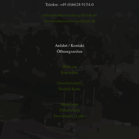
Telefon: +49 (0)6628 9154-0
info(at)kurhessischer-golfclub.de
www.kurhessischer-golfclub.de
Anfahrt / Kontakt
Öffnungszeiten
Webcam
Startzeiten
Gewitterschutz
Notfall-Karte
Impressum
Datenschutz
Downloads / Links