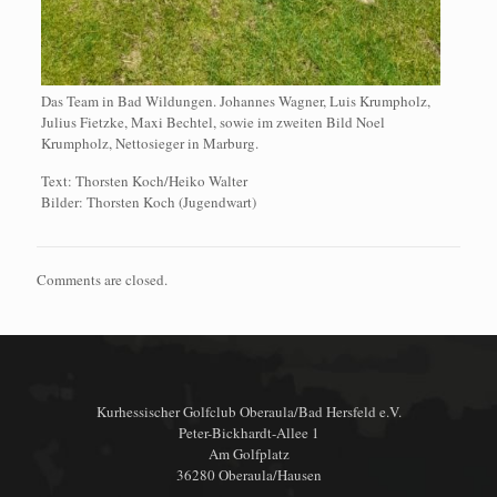
Das Team in Bad Wildungen. Johannes Wagner, Luis Krumpholz,
Julius Fietzke, Maxi Bechtel, sowie im zweiten Bild Noel
Krumpholz, Nettosieger in Marburg.
Text: Thorsten Koch/Heiko Walter
Bilder: Thorsten Koch (Jugendwart)
Comments are closed.
Kurhessischer Golfclub Oberaula/Bad Hersfeld e.V.
Peter-Bickhardt-Allee 1
Am Golfplatz
36280 Oberaula/Hausen