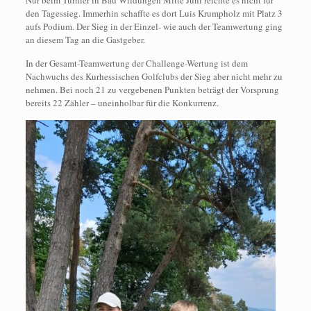
Nur beim Turnier in Bad Wildungen Mitte Juni reichte es nicht für
den Tagessieg. Immerhin schaffte es dort Luis Krumpholz mit Platz 3
aufs Podium. Der Sieg in der Einzel- wie auch der Teamwertung ging
an diesem Tag an die Gastgeber.
In der Gesamt-Teamwertung der Challenge-Wertung ist dem
Nachwuchs des Kurhessischen Golfclubs der Sieg aber nicht mehr zu
nehmen. Bei noch 21 zu vergebenen Punkten beträgt der Vorsprung
bereits 22 Zähler – uneinholbar für die Konkurrenz.