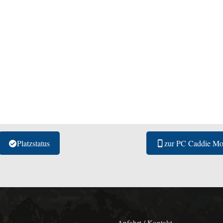
Platzstatus
zur PC Caddie Mo
Anfahrt / Kontakt