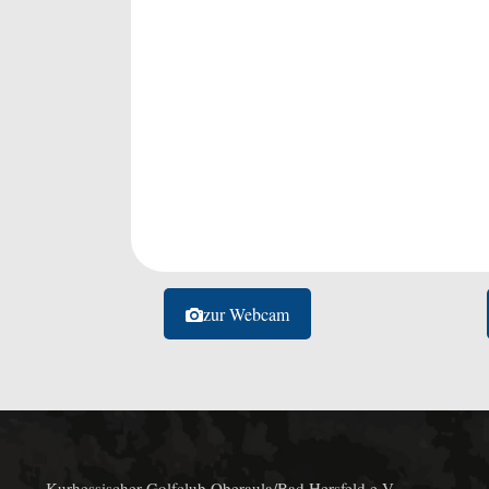
zur Webcam
Kurhessischer Golfclub Oberaula/Bad Hersfeld e.V.