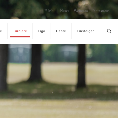
E-Mail
News
Webcam
Platzstatus
ge
Turniere
Liga
Gäste
Einsteiger