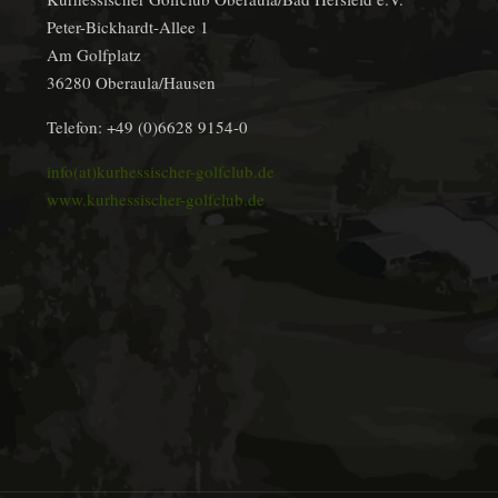
Peter-Bickhardt-Allee 1
Am Golfplatz
36280 Oberaula/Hausen
Telefon: +49 (0)6628 9154-0
info(at)kurhessischer-golfclub.de
www.kurhessischer-golfclub.de