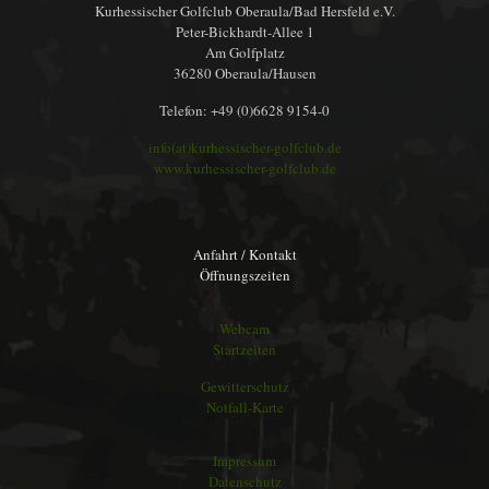
Kurhessischer Golfclub Oberaula/Bad Hersfeld e.V.
Peter-Bickhardt-Allee 1
Am Golfplatz
36280 Oberaula/Hausen
Telefon: +49 (0)6628 9154-0
info(at)kurhessischer-golfclub.de
www.kurhessischer-golfclub.de
Anfahrt / Kontakt
Öffnungszeiten
Webcam
Startzeiten
Gewitterschutz
Notfall-Karte
Impressum
Datenschutz