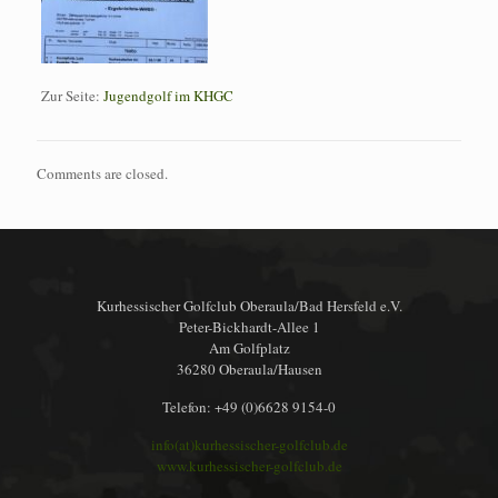
Zur Seite:
Jugendgolf im KHGC
Comments are closed.
Kurhessischer Golfclub Oberaula/Bad Hersfeld e.V.
Peter-Bickhardt-Allee 1
Am Golfplatz
36280 Oberaula/Hausen
Telefon: +49 (0)6628 9154-0
info(at)kurhessischer-golfclub.de
www.kurhessischer-golfclub.de