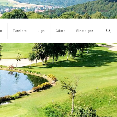
E-Mail
News
Webcam
Platzstatus
ge
Turniere
Liga
Gäste
Einsteiger