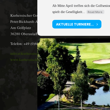
Ab Mitte April treffen sich die Golfsen
spielt die Geselligkeit...
Read More.
Kurhessischer Golfclub Oberaula/Bad Hersfeld e.V.
Peter-Bickhardt-Allee 1
AKTUELLE TURNIERE...
Am Golfplatz
36280 Oberaula/Hausen
Telefon: +49 (0)6628 9154-0
info(at)kurhessischer-golfclub.de
www.kurhessischer-golfclub.de