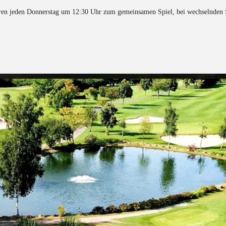
ioren jeden Donnerstag um 12:30 Uhr zum gemeinsamen Spiel, bei wechselnden
Anfahrt / Kontakt
Öffnungszeiten
Webcam
Startzeiten
Gewitterschutz
Notfall-Karte
Impressum
Datenschutz
Downloads / Links
Instagram