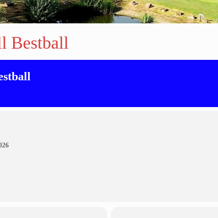
l Bestball
estball
026