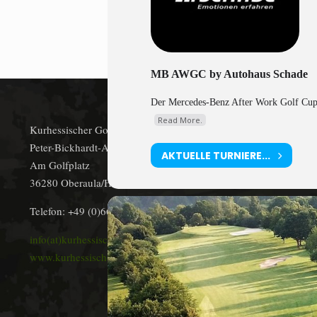
MB AWGC by Autohaus Schade
Der Mercedes-Benz After Work Golf Cup mi
Read More.
Kurhessischer Golfclub Oberaula/Bad Hersfeld e.V.
Peter-Bickhardt-Allee 1
AKTUELLE TURNIERE...
Am Golfplatz
36280 Oberaula/Hausen
Telefon: +49 (0)6628 9154-0
info(at)kurhessischer-golfclub.de
www.kurhessischer-golfclub.de