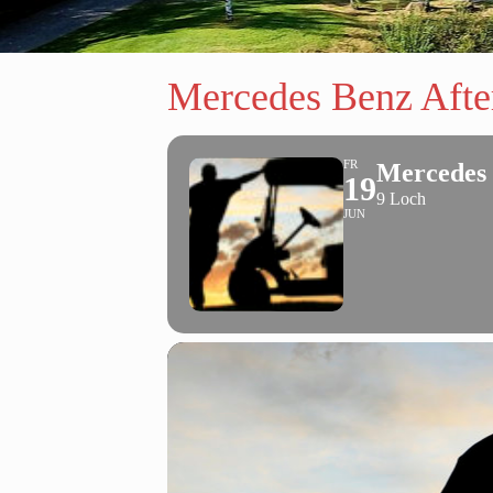
Mercedes Benz Afte
FR
Mercedes 
19
9 Loch
JUN