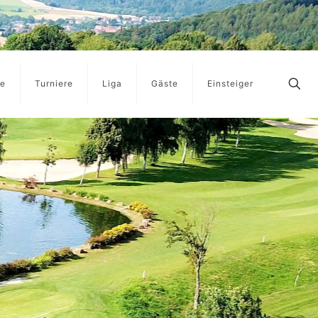
E-Mail
News
Webcam
Platzstatus
ge
Turniere
Liga
Gäste
Einsteiger