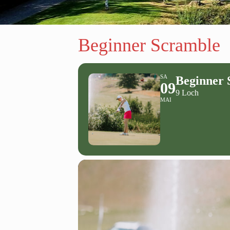
Beginner Scramble
SA
Beginner 
09
9 Loch
MAI