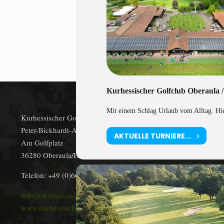
Kurhessischer Golfclub Oberaula /
Mit einem Schlag Urlaub vom Alltag. Hier
Kurhessischer Golfclub Oberaula/Bad Hersfeld e.V.
Peter-Bickhardt-Allee 1
AKTUELLE TURNIERE...
Am Golfplatz
36280 Oberaula/Hausen
Telefon: +49 (0)6628 9154-0
info(at)kurhessischer-golfclub.de
www.kurhessischer-golfclub.de