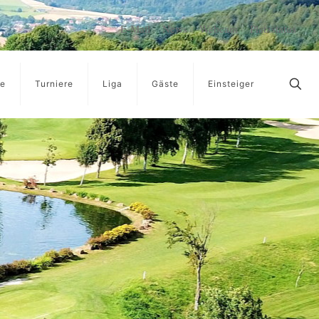
E-Mail
News
Webcam
Platzstatus
ge
Turniere
Liga
Gäste
Einsteiger