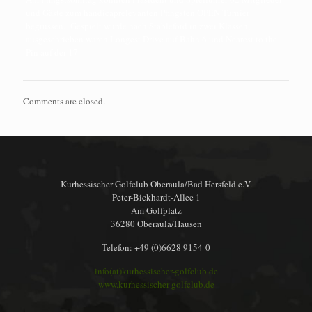
und Gäste zum handicaprelevanten Pfingsten OPEN Turnier
begrüssen. Gespielt wurde nach Stableford in zwei Klassen,
ausgeschrieben waren Longest Drive auf Bahn 6 und Nearest to the
Pin auf der 17.
Comments are closed.
Kurhessischer Golfclub Oberaula/Bad Hersfeld e.V.
Peter-Bickhardt-Allee 1
Am Golfplatz
36280 Oberaula/Hausen
Telefon: +49 (0)6628 9154-0
info(at)kurhessischer-golfclub.de
www.kurhessischer-golfclub.de