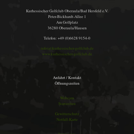
Kurhessischer Golfclub Oberaula/Bad Hersfeld e.V.
Peter-Bickhardt-Allee 1
Am Golfplatz
36280 Oberaula/Hausen
Telefon: +49 (0)6628 9154-0
info(at)kurhessischer-golfclub.de
www.kurhessischer-golfclub.de
Anfahrt / Kontakt
Öffnungszeiten
Webcam
Startzeiten
Gewitterschutz
Notfall-Karte