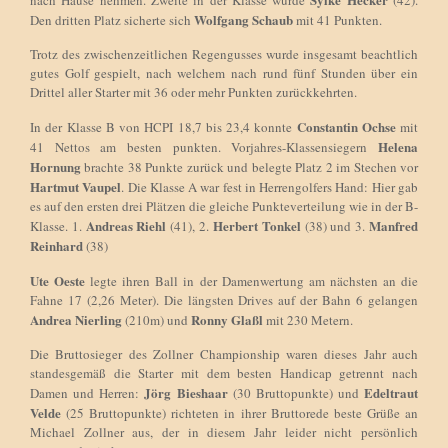
nach Hause nehmen. Zweite in der Klasse wurde
(42).
Wolfgang Schaub
Den dritten Platz sicherte sich
mit 41 Punkten.
Trotz des zwischenzeitlichen Regengusses wurde insgesamt beachtlich
gutes Golf gespielt, nach welchem nach rund fünf Stunden über ein
Drittel aller Starter mit 36 oder mehr Punkten zurückkehrten.
Constantin Ochse
In der Klasse B von HCPI 18,7 bis 23,4 konnte
mit
Helena
41 Nettos am besten punkten. Vorjahres-Klassensiegern
Hornung
brachte 38 Punkte zurück und belegte Platz 2 im Stechen vor
Hartmut Vaupel
. Die Klasse A war fest in Herrengolfers Hand: Hier gab
es auf den ersten drei Plätzen die gleiche Punkteverteilung wie in der B-
Andreas Riehl
Herbert Tonkel
Manfred
Klasse. 1.
(41), 2.
(38) und 3.
Reinhard
(38)
Ute Oeste
legte ihren Ball in der Damenwertung am nächsten an die
Fahne 17 (2,26 Meter). Die längsten Drives auf der Bahn 6 gelangen
Andrea Nierling
Ronny Glaßl
(210m) und
mit 230 Metern.
Die Bruttosieger des Zollner Championship waren dieses Jahr auch
standesgemäß die Starter mit dem besten Handicap getrennt nach
Jörg Bieshaar
Edeltraut
Damen und Herren:
(30 Bruttopunkte) und
Velde
(25 Bruttopunkte) richteten in ihrer Bruttorede beste Grüße an
Michael Zollner aus, der in diesem Jahr leider nicht persönlich