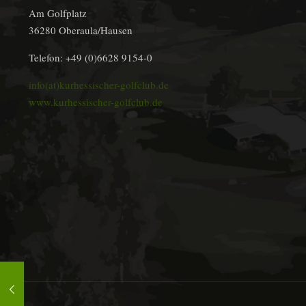
Am Golfplatz
36280 Oberaula/Hausen
Telefon: +49 (0)6628 9154-0
info(at)kurhessischer-golfclub.de
www.kurhessischer-golfclub.de