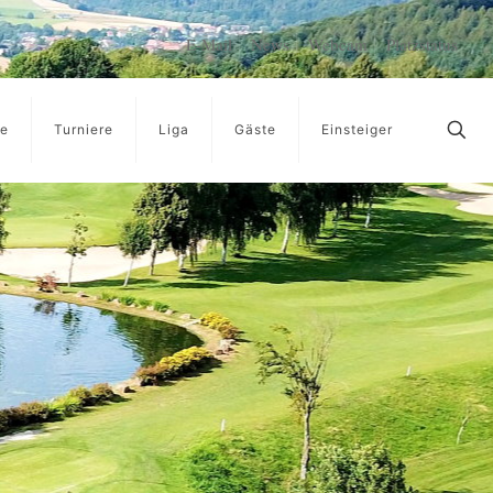
E-Mail
News
Webcam
Platzstatus
ge
Turniere
Liga
Gäste
Einsteiger