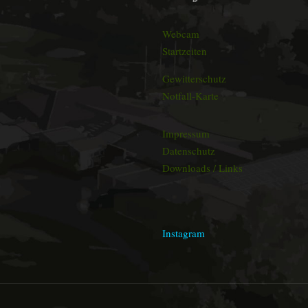
Webcam
Startzeiten
Gewitterschutz
Notfall-Karte
Impressum
Datenschutz
Downloads / Links
Instagram