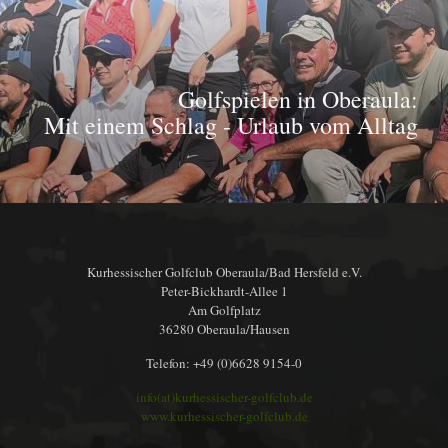
Golfspielen in Oberaula:
Mit einem Schlag - Urlaub vom Alltag
Kurhessischer Golfclub Oberaula/Bad Hersfeld e.V.
Peter-Bickhardt-Allee 1
Am Golfplatz
36280 Oberaula/Hausen
Telefon: +49 (0)6628 9154-0
info(at)kurhessischer-golfclub.de
www.kurhessischer-golfclub.de