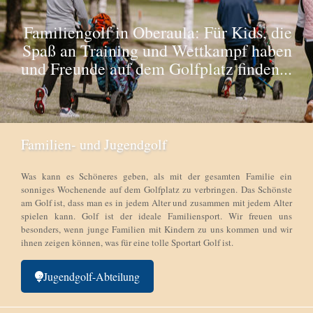
Familiengolf in Oberaula: Für Kids, die
Spaß an Training und Wettkampf haben
und Freunde auf dem Golfplatz finden...
Familien- und Jugendgolf
Was kann es Schöneres geben, als mit der gesamten Familie ein
sonniges Wochenende auf dem Golfplatz zu verbringen. Das Schönste
am Golf ist, dass man es in jedem Alter und zusammen mit jedem Alter
spielen kann. Golf ist der ideale Familiensport. Wir freuen uns
besonders, wenn junge Familien mit Kindern zu uns kommen und wir
ihnen zeigen können, was für eine tolle Sportart Golf ist.
Jugendgolf-Abteilung