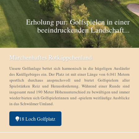
Erholung pur: Golfspielen in einer
beeindruckenden Landschaft...
Märchenhaftes Rotkäppchenland
Unsere Golfanlage bettet sich harmonisch in die hügeligen Ausläufer
des Knüllgebirges ein. Der Platz ist mit einer Länge von 6.041 Metern
sportlich durchaus anspruchsvoll und bietet Golfspielern aller
Spielstärken Reiz und Herausforderung. Während einer Runde sind
insgesamt rund 190 Meter Höhenunterschied zu bewältigen und immer
wieder bieten sich Golfspielerinnen und -spielern weitläufige Ausblicke
in das Schwälmer Umland.
18 Loch Golfplatz