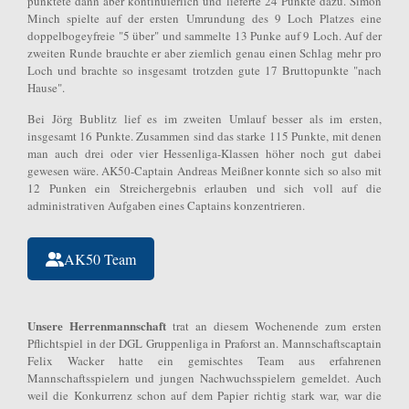
punktete dann aber kontinuierlich und lieferte 24 Punkte dazu. Simon
Minch spielte auf der ersten Umrundung des 9 Loch Platzes eine
doppelbogeyfreie "5 über" und sammelte 13 Punke auf 9 Loch. Auf der
zweiten Runde brauchte er aber ziemlich genau einen Schlag mehr pro
Loch und brachte so insgesamt trotzden gute 17 Bruttopunkte "nach
Hause".
Bei Jörg Bublitz lief es im zweiten Umlauf besser als im ersten,
insgesamt 16 Punkte. Zusammen sind das starke 115 Punkte, mit denen
man auch drei oder vier Hessenliga-Klassen höher noch gut dabei
gewesen wäre. AK50-Captain Andreas Meißner konnte sich so also mit
12 Punken ein Streichergebnis erlauben und sich voll auf die
administrativen Aufgaben eines Captains konzentrieren.
AK50 Team
Unsere Herrenmannschaft
trat an diesem Wochenende zum ersten
Pflichtspiel in der DGL Gruppenliga in Praforst an. Mannschaftscaptain
Felix Wacker hatte ein gemischtes Team aus erfahrenen
Mannschaftsspielern und jungen Nachwuchsspielern gemeldet. Auch
weil die Konkurrenz schon auf dem Papier richtig stark war, war die