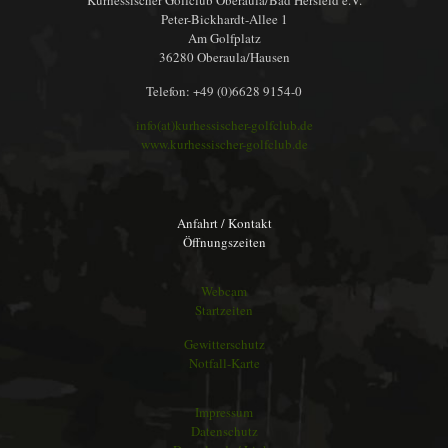
Kurhessischer Golfclub Oberaula/Bad Hersfeld e.V.
Peter-Bickhardt-Allee 1
Am Golfplatz
36280 Oberaula/Hausen
Telefon: +49 (0)6628 9154-0
info(at)kurhessischer-golfclub.de
www.kurhessischer-golfclub.de
Anfahrt / Kontakt
Öffnungszeiten
Webcam
Startzeiten
Gewitterschutz
Notfall-Karte
Impressum
Datenschutz