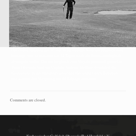
Der zweite Spieltag der 10. AK50 Hessenliga Nord hat eindrucksvoll
bestätigt, was so mancher vor 14 Tagen noch als Heimvorteilsglück
abwiegeln wollte. Das im Vergleich zum Vorjahr personell gestärkte
Team Oberaula rund um Captain Andreas Meißner dominiert die
Konkurrenz in der allerdings untersten Hessenliga nach Belieben
und konnte den Vorsprung um 44 Schläge ausbauen
Comments are closed.