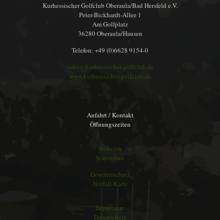
Kurhessischer Golfclub Oberaula/Bad Hersfeld e.V.
Peter-Bickhardt-Allee 1
Am Golfplatz
36280 Oberaula/Hausen
Telefon: +49 (0)6628 9154-0
info(at)kurhessischer-golfclub.de
www.kurhessischer-golfclub.de
Anfahrt / Kontakt
Öffnungszeiten
Webcam
Startzeiten
Gewitterschutz
Notfall-Karte
Impressum
Datenschutz