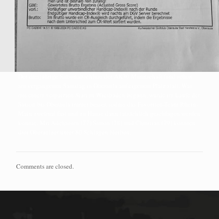
Der diesjährige Saisonabschluss der AK30 Mannschaft fand schon
am vergangenen Samstag in Oberaula auf eigenem Platz statt. Was
mit einem verpatzten Start in Wiesbaden begann, wurde im Laufe der
Saison bis Oberaula immer besser, sodass das Favoriten-Team Rhein-
Main zweimal fast und zu Hause dann tatsächlich geschlagen werden
konnte. Mit Adchasorn (77) Simon (78) und Christian (79) konnten
drei Oberaulaer unter 80 Schlägen bleiben,
Comments are closed.