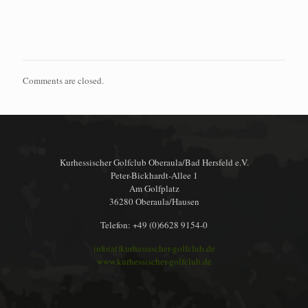
Comments are closed.
Kurhessischer Golfclub Oberaula/Bad Hersfeld e.V.
Peter-Bickhardt-Allee 1
Am Golfplatz
36280 Oberaula/Hausen
Telefon: +49 (0)6628 9154-0
info(at)kurhessischer-golfclub.de
www.kurhessischer-golfclub.de