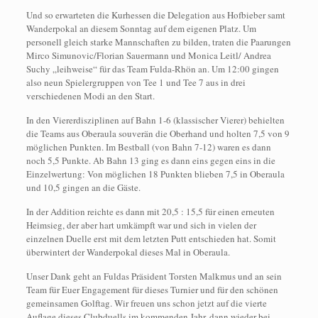
Und so erwarteten die Kurhessen die Delegation aus Hofbieber samt
Wanderpokal an diesem Sonntag auf dem eigenen Platz. Um
personell gleich starke Mannschaften zu bilden, traten die Paarungen
Mirco Simunovic/Florian Sauermann und Monica Leitl/ Andrea
Suchy „leihweise“ für das Team Fulda-Rhön an. Um 12:00 gingen
also neun Spielergruppen von Tee 1 und Tee 7 aus in drei
verschiedenen Modi an den Start.
In den Viererdisziplinen auf Bahn 1-6 (klassischer Vierer) behielten
die Teams aus Oberaula souverän die Oberhand und holten 7,5 von 9
möglichen Punkten. Im Bestball (von Bahn 7-12) waren es dann
noch 5,5 Punkte. Ab Bahn 13 ging es dann eins gegen eins in die
Einzelwertung: Von möglichen 18 Punkten blieben 7,5 in Oberaula
und 10,5 gingen an die Gäste.
In der Addition reichte es dann mit 20,5 : 15,5 für einen erneuten
Heimsieg, der aber hart umkämpft war und sich in vielen der
einzelnen Duelle erst mit dem letzten Putt entschieden hat. Somit
überwintert der Wanderpokal dieses Mal in Oberaula.
Unser Dank geht an Fuldas Präsident Torsten Malkmus und an sein
Team für Euer Engagement für dieses Turnier und für den schönen
gemeinsamen Golftag. Wir freuen uns schon jetzt auf die vierte
Auflage dieses Clubduells im kommenden Jahr, dann wieder bei