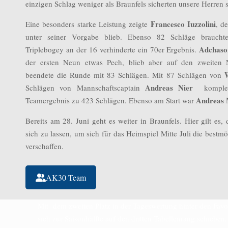
einzigen Schlag weniger als Braunfels sicherten unsere Herren 
Francesco Iuzzolini
Eine besonders starke Leistung zeigte
, d
unter seiner Vorgabe blieb. Ebenso 82 Schläge brauch
Adchaso
Triplebogey an der 16 verhinderte ein 70er Ergebnis.
der ersten Neun etwas Pech, blieb aber auf den zweiten
beendete die Runde mit 83 Schlägen. Mit 87 Schlägen von
Andreas Nier
Schlägen von Mannschaftscaptain
kompletti
Andreas 
Teamergebnis zu 423 Schlägen. Ebenso am Start war
Bereits am 28. Juni geht es weiter in Braunfels. Hier gilt es,
sich zu lassen, um sich für das Heimspiel Mitte Juli die best
verschaffen.
AK30 Team
Mit dem zweiten Platz in der Tageswertung hinter den Fav
sich zur Saisonhälfte auf den dritten Tabellenrang schieben.