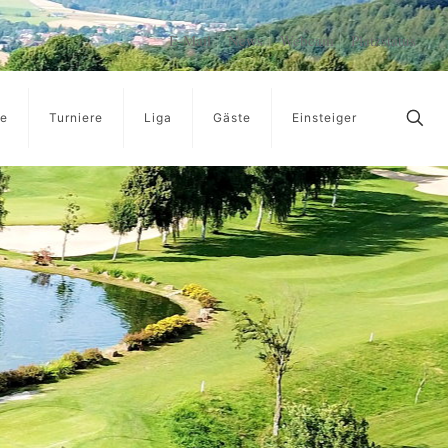
E-Mail
News
Webcam
Platzstatus
ge
Turniere
Liga
Gäste
Einsteiger