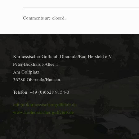
Comments are closed.
Kurhessischer Golfclub Oberaula/Bad Hersfeld e.V.
Peter-Bickhardt-Allee 1
Am Golfplatz
36280 Oberaula/Hausen
Telefon: +49 (0)6628 9154-0
info(at)kurhessischer-golfclub.de
www.kurhessischer-golfclub.de