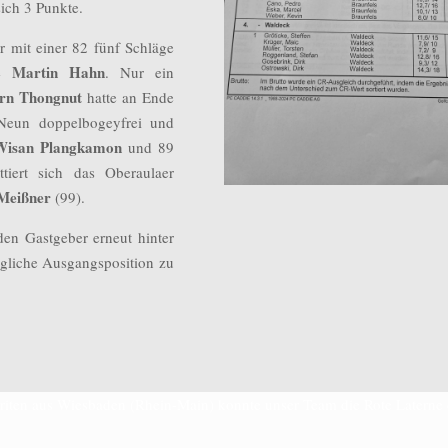
sich 3 Punkte.
er mit einer 82 fünf Schläge
Martin Hahn
te
. Nur ein
rn Thongnut
hatte an Ende
 Neun doppelbogeyfrei und
Wisan Plangkamon
und 89
ert sich das Oberaulaer
Meißner
(99).
 den Gastgeber erneut hinter
mögliche Ausgangsposition zu
oriten aus Wiesbaden (Rhein-Main) konnte unser Team die Rote Latern